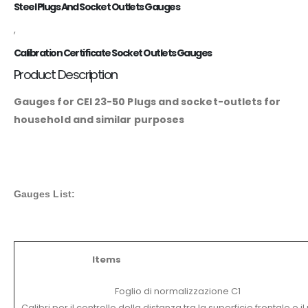
Steel Plugs And Socket Outlets Gauges
,
Calibration Certificate Socket Outlets Gauges
Product Description
Gauges for CEI 23-50 Plugs and socket-outlets for
household and similar purposes
Gauges List:
Items
Foglio di normalizzazione C1
Calibri per il controllo della distanza tra la superficie frontale e i