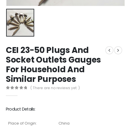
CEI 23-50 Plugs And
Socket Outlets Gauges
For Household And
Similar Purposes
( There are no reviews yet. )
0
out of 5
Product Details:
Place of Origin:
China