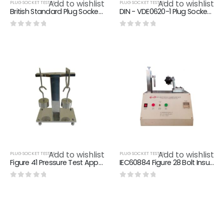
Add to wishlist
Add to wishlist
PLUG SOCKET TESTER
PLUG SOCKET TESTER
British Standard Plug Socket Tester 13 A Plugs , Socket Outlets Adaptors And Connection Units
DIN - VDE0620-1 Plug Socket Tester , Plug And Socket Gauge Calibration Certificate
0
out of 5
0
out of 5
Add to wishlist
Add to wishlist
PLUG SOCKET TESTER
PLUG SOCKET TESTER
Figure 41 Pressure Test Apparatus at High Temperature 2 Station
IEC60884 Figure 28 Bolt Insulation Sleeves Plug Socket Tester For Abrasion Resistance Testing
0
out of 5
0
out of 5