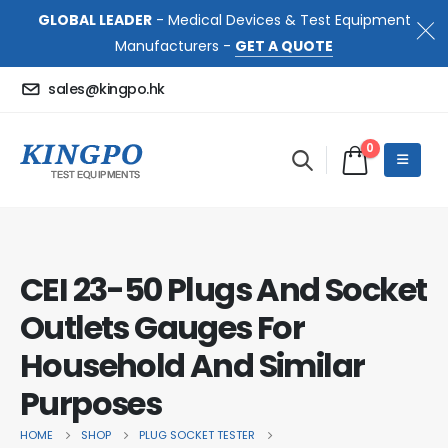
GLOBAL LEADER
- Medical Devices & Test Equipment
Manufacturers -
GET A QUOTE
sales@kingpo.hk
0
CEI 23-50 Plugs And Socket
Outlets Gauges For
Household And Similar
Purposes
HOME
SHOP
PLUG SOCKET TESTER